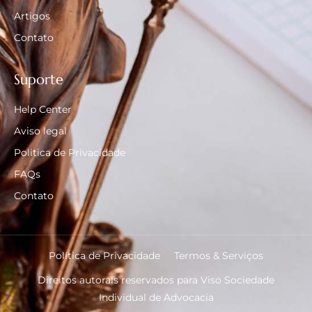
Artigos
Contato
Suporte
Help Center
Aviso legal
Politica de Privacidade
FAQs
Contato
Política de Privacidade
Termos & Serviços
Direitos autorais reservados para Viso Sociedade
Individual de Advocacia