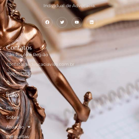
Individual de Advocacia.
Contatos
São Paulo e Região
contato@advocaciaviso.com.br
11982617636
links
Home
Sobre
Atuação
Perguntas