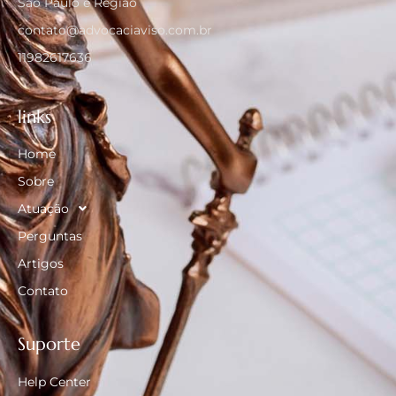
São Paulo e Região
contato@advocaciaviso.com.br
11982617636
links
Home
Sobre
Atuação
Perguntas
Artigos
Contato
Suporte
Help Center