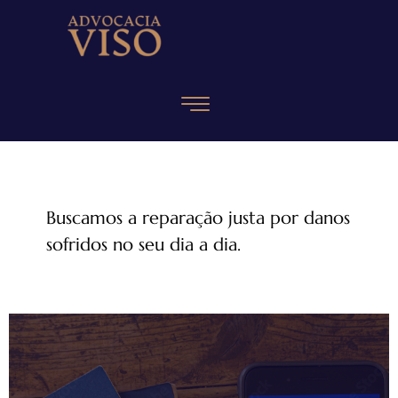
Buscamos a reparação justa por danos
sofridos no seu dia a dia.