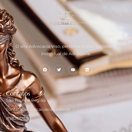
O site Advocacia Viso, pertence a Viso Sociedade
Individual de Advocacia.
Contatos
São Paulo e Região
contato@advocaciaviso.com.br
11982617636