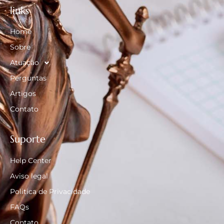
links
Home
Sobre
Atuação
Perguntas
Artigos
Contato
Suporte
Help Center
Aviso legal
Politica de Privacidade
FAQs
Contato