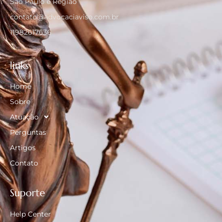
São Paulo e Região
contato@advocaciaviso.com.br
11982617636
links
Home
Sobre
Atuação
Perguntas
Artigos
Contato
Suporte
Help Center