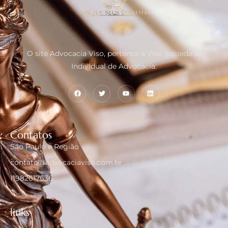
O site Advocacia Viso, pertence a Viso Sociedade
Individual de Advocacia.
Contatos
São Paulo e Região
contato@advocaciaviso.com.br
11982617636
links