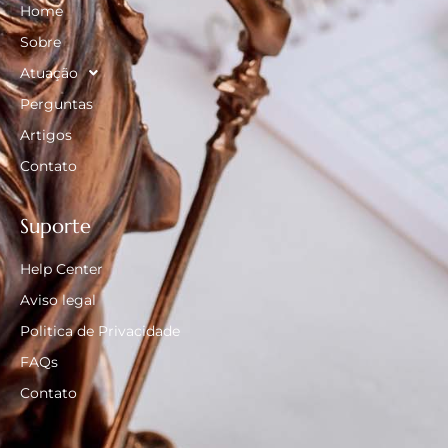
Home
Sobre
Atuação
Perguntas
Artigos
Contato
Suporte
Help Center
Aviso legal
Politica de Privacidade
FAQs
Contato