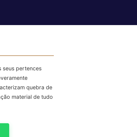
s seus pertences
severamente
aracterizam quebra de
ação material de tudo