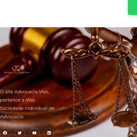
S
c
O site Advocacia Viso,
1
pertence a Viso
Sociedade Individual de
Advocacia.