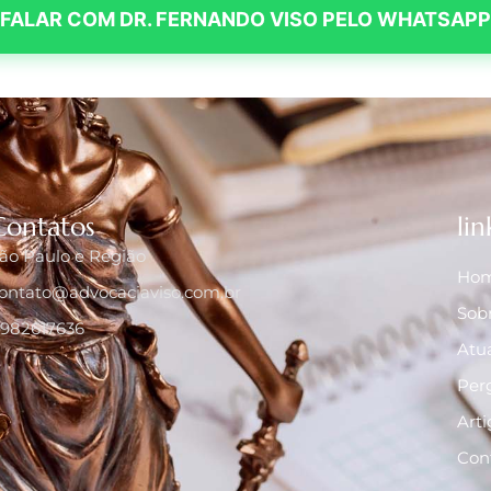
FALAR COM DR. FERNANDO VISO PELO WHATSAPP
Contatos
lin
ão Paulo e Região
Ho
ontato@advocaciaviso.com.br
Sob
1982617636
Atu
Per
Arti
Con