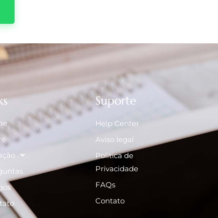
ks
Suporte
me
Help Center
re
Aviso legal
ação
Politica de
Privacidade
guntas
FAQs
gos
Contato
tato