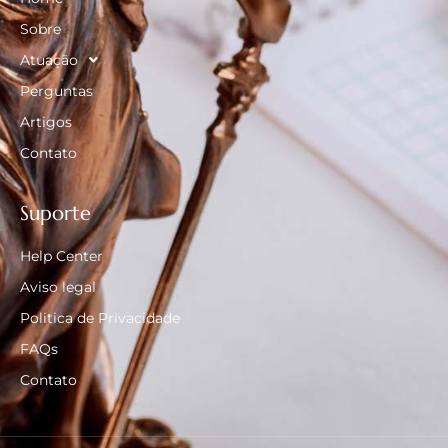
Sobre
Atuação
Perguntas
Artigos
Contato
Suporte
Help Center
Aviso legal
Politica de Privacidade
FAQs
Contato