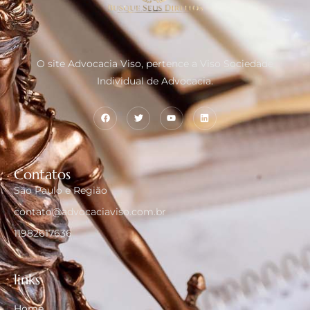
O site Advocacia Viso, pertence a Viso Sociedade
Individual de Advocacia.
Contatos
São Paulo e Região
contato@advocaciaviso.com.br
11982617636
links
Home