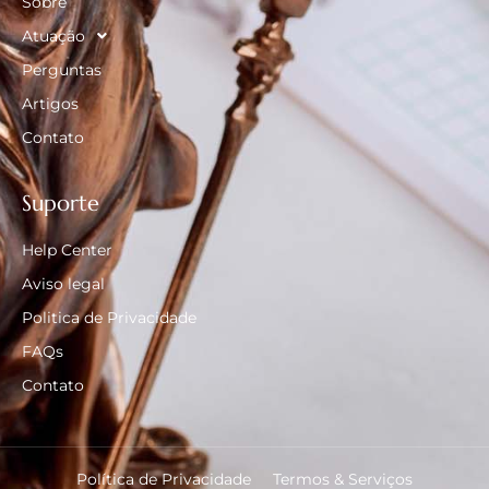
Sobre
Atuação
Perguntas
Artigos
Contato
Suporte
Help Center
Aviso legal
Politica de Privacidade
FAQs
Contato
Política de Privacidade
Termos & Serviços