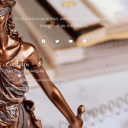
O site Advocacia Viso, pertence a Viso Sociedade
Individual de Advocacia.
Contatos
São Paulo e Região
contato@advocaciaviso.com.br
11982617636
links
Home