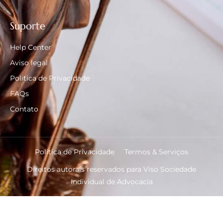
Suporte
Help Center
Aviso legal
Politica de Privacidade
FAQs
Contato
Política de Privacidade
Termos & Serviços
Direitos autorais reservados para Viso Sociedade
Individual de Advocacia