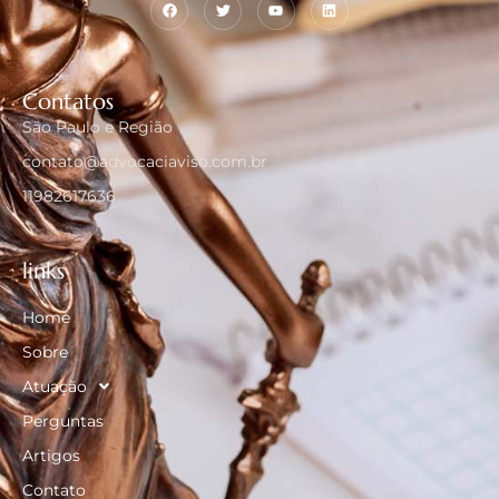
Contatos
São Paulo e Região
contato@advocaciaviso.com.br
11982617636
links
Home
Sobre
Atuação
Perguntas
Artigos
Contato