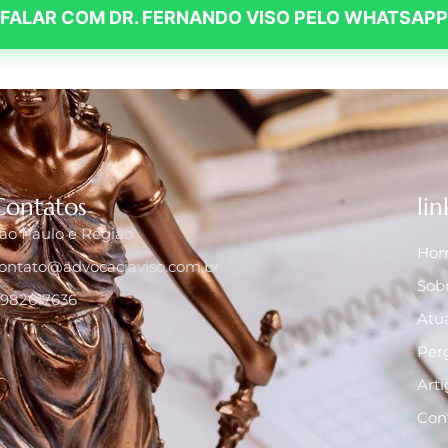
FALAR COM DR. FERNANDO VISO PELO WHATSAPP
Contatos
lin
ão Paulo e Região
Ho
ontato@advocaciaviso.com.br
Sob
1982617636
Atu
Per
Arti
Con