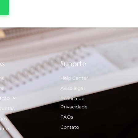
ks
Suporte
me
Help Center
re
Aviso legal
ação
Politica de
Privacidade
guntas
FAQs
gos
Contato
tato