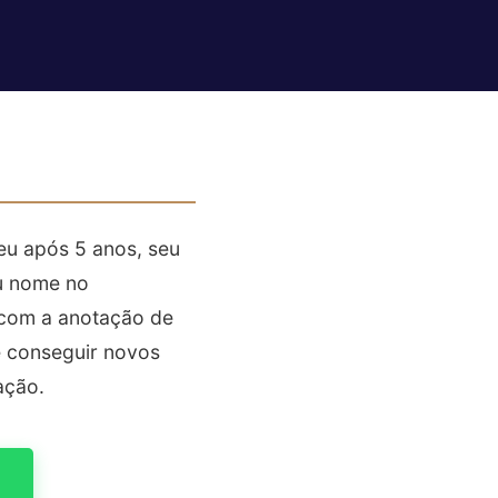
eu após 5 anos, seu
u nome no
 com a anotação de
e conseguir novos
ação.