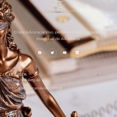
O site Advocacia Viso, pertence a Viso Sociedade
Individual de Advocacia.
Contatos
São Paulo e Região
contato@advocaciaviso.com.br
11982617636
links