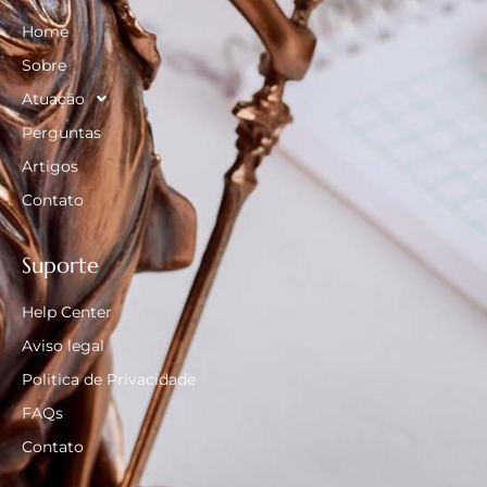
Home
Sobre
Atuação
Perguntas
Artigos
Contato
Suporte
Help Center
Aviso legal
Politica de Privacidade
FAQs
Contato