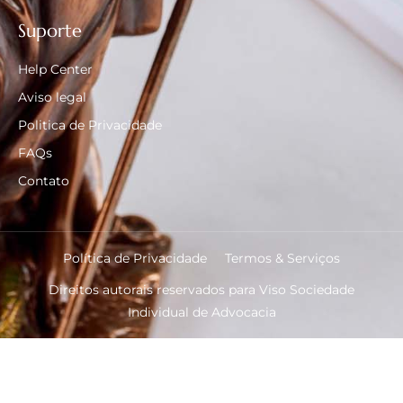
Suporte
Help Center
Aviso legal
Politica de Privacidade
FAQs
Contato
Política de Privacidade
Termos & Serviços
Direitos autorais reservados para Viso Sociedade
Individual de Advocacia