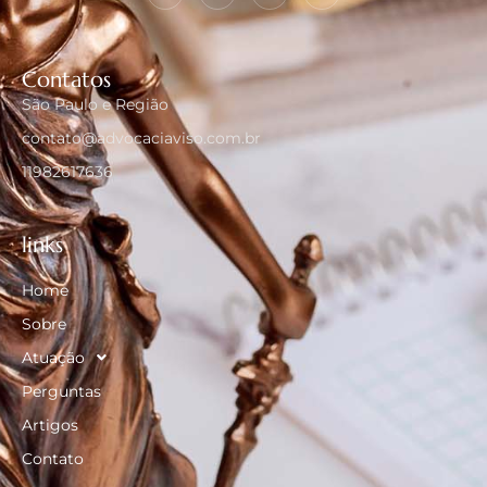
Contatos
São Paulo e Região
contato@advocaciaviso.com.br
11982617636
links
Home
Sobre
Atuação
Perguntas
Artigos
Contato