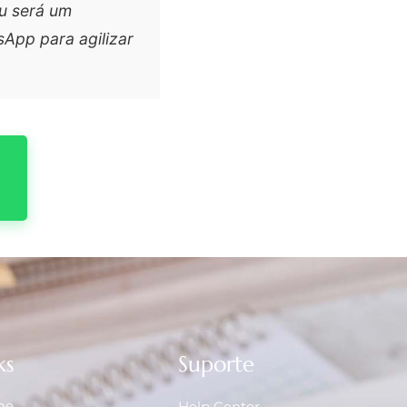
ou será um
sApp para agilizar
ks
Suporte
me
Help Center