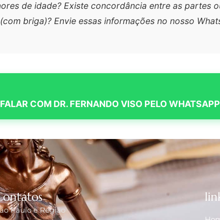
nores de idade? Existe concordância entre as partes 
o (com briga)? Envie essas informações no nosso What
FALAR COM DR. FERNANDO VISO PELO WHATSAPP
Contatos
lin
ão Paulo e Região
Ho