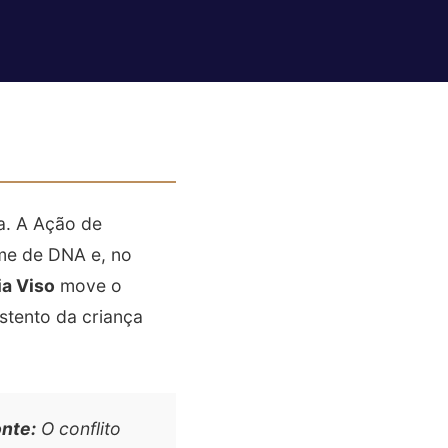
ça. A Ação de
me de DNA e, no
a Viso
move o
ustento da criança
onte:
O conflito