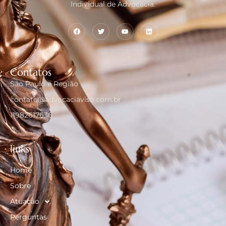
Individual de Advocacia.
Contatos
São Paulo e Região
contato@advocaciaviso.com.br
11982617636
links
Home
Sobre
Atuação
Perguntas