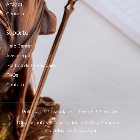
Artigos
Contato
Suporte
Help Center
Aviso legal
Politica de Privacidade
FAQs
Contato
Política de Privacidade
Termos & Serviços
Direitos autorais reservados para Viso Sociedade
Individual de Advocacia