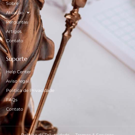
Sobre
Atuação
Perguntas
Artigos
Contato
Suporte
Help Center
Aviso legal
Politica de Privacidade
FAQs
Contato
Política de Privacidade
Termos & Serviços