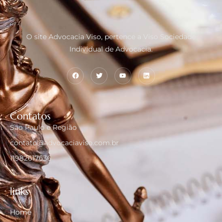
O site Advocacia Viso, pertence a Viso Sociedade
Individual de Advocacia.
Contatos
São Paulo e Região
contato@advocaciaviso.com.br
11982617636
links
Home