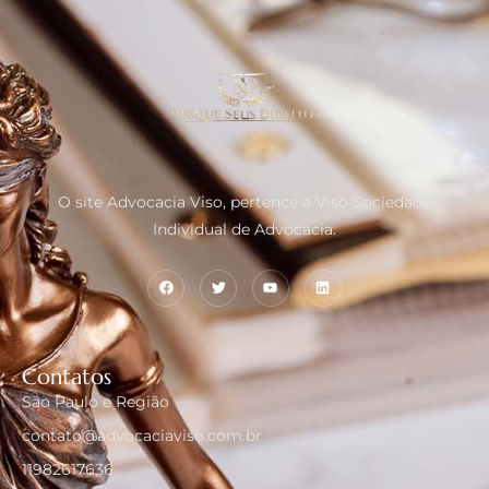
O site Advocacia Viso, pertence a Viso Sociedade
Individual de Advocacia.
Contatos
São Paulo e Região
contato@advocaciaviso.com.br
11982617636