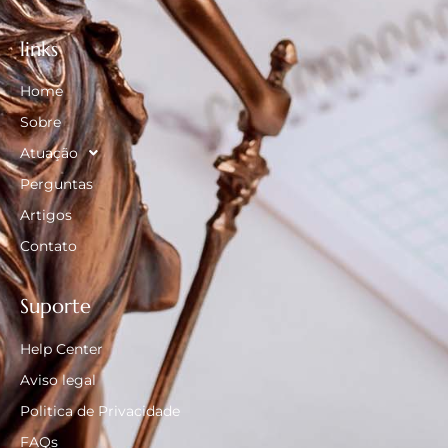
links
Home
Sobre
Atuação
Perguntas
Artigos
Contato
Suporte
Help Center
Aviso legal
Politica de Privacidade
FAQs