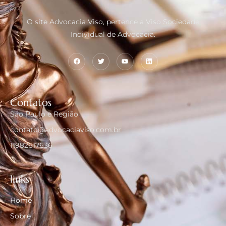
O site Advocacia Viso, pertence a Viso Sociedade
Individual de Advocacia.
Contatos
São Paulo e Região
contato@advocaciaviso.com.br
11982617636
links
Home
Sobre