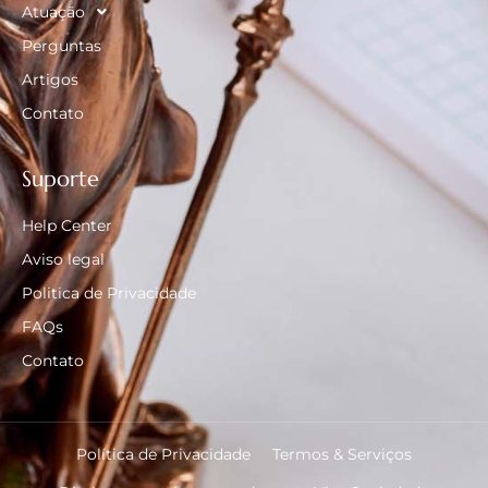
Atuação
Perguntas
Artigos
Contato
Suporte
Help Center
Aviso legal
Politica de Privacidade
FAQs
Contato
Política de Privacidade
Termos & Serviços