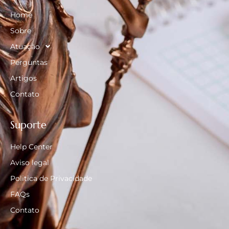
Home
Sobre
Atuação
Perguntas
Artigos
Contato
Suporte
Help Center
Aviso legal
Politica de Privacidade
FAQs
Contato