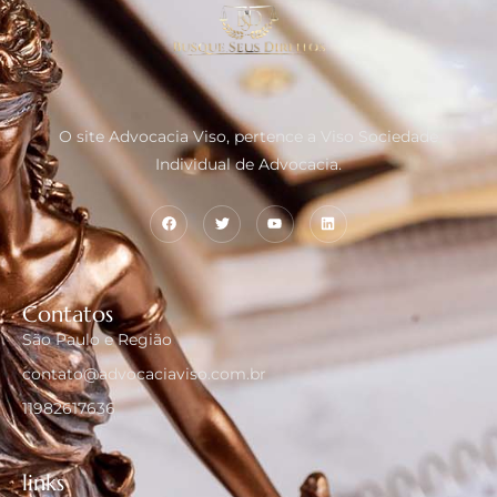
O site Advocacia Viso, pertence a Viso Sociedade
Individual de Advocacia.
Contatos
São Paulo e Região
contato@advocaciaviso.com.br
11982617636
links