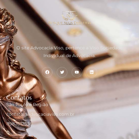
O site Advocacia Viso, pertence a Viso Sociedade
Individual de Advocacia.
Contatos
São Paulo e Região
contato@advocaciaviso.com.br
11982617636