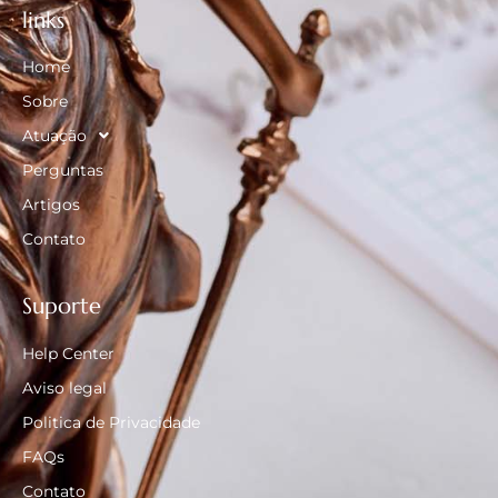
links
Home
Sobre
Atuação
Perguntas
Artigos
Contato
Suporte
Help Center
Aviso legal
Politica de Privacidade
FAQs
Contato