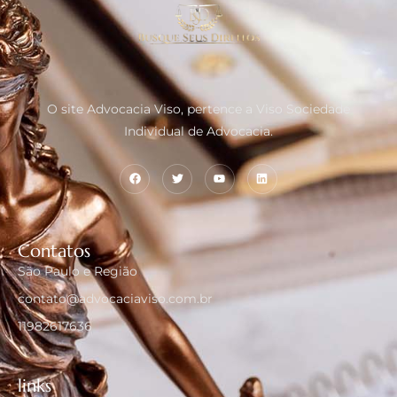
O site Advocacia Viso, pertence a Viso Sociedade
Individual de Advocacia.
Contatos
São Paulo e Região
contato@advocaciaviso.com.br
11982617636
links