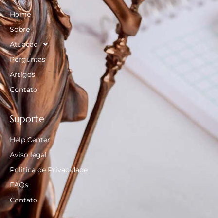
Home
Sobre
Atuação
Perguntas
Artigos
Contato
Suporte
Help Center
Aviso legal
Politica de Privacidade
FAQs
Contato