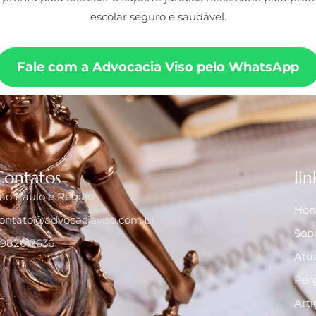
escolar seguro e saudável.
Fale com a Advocacia Viso pelo WhatsApp
Contatos
lin
ão Paulo e Região
Ho
ontato@advocaciaviso.com.br
Sob
1982617636
Atu
Per
Arti