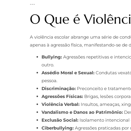
---
O Que é Violênci
A violência escolar abrange uma série de cond
apenas à agressão física, manifestando-se de 
Bullying:
Agressões repetitivas e intencio
outro.
Assédio Moral e Sexual:
Condutas vexató
pessoa.
Discriminação:
Preconceito e tratamento 
Agressões Físicas:
Brigas, lesões corporai
Violência Verbal:
Insultos, ameaças, xin
Vandalismo e Danos ao Patrimônio:
Des
Exclusão Social:
Isolamento intencional
Ciberbullying:
Agressões praticadas por m