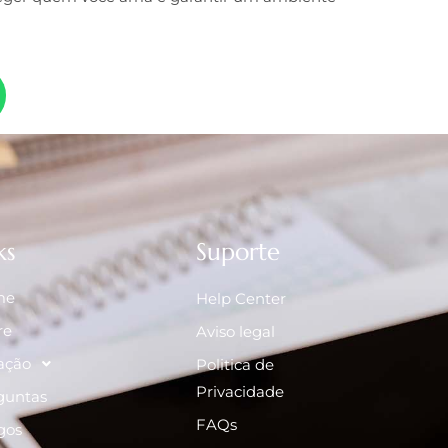
ks
Suporte
me
Help Center
re
Aviso legal
ação
Politica de
Privacidade
guntas
FAQs
gos