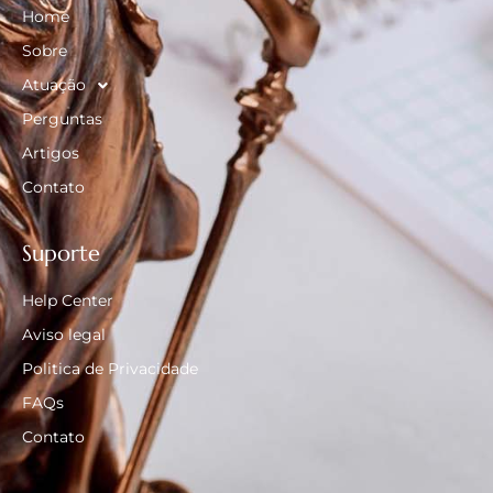
Home
Sobre
Atuação
Perguntas
Artigos
Contato
Suporte
Help Center
Aviso legal
Politica de Privacidade
FAQs
Contato