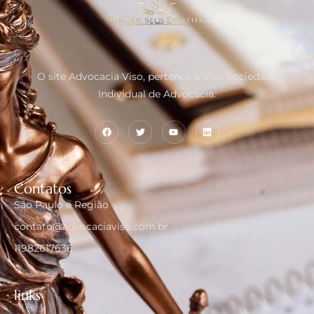
O site Advocacia Viso, pertence a Viso Sociedade
Individual de Advocacia.
Contatos
São Paulo e Região
contato@advocaciaviso.com.br
11982617636
links