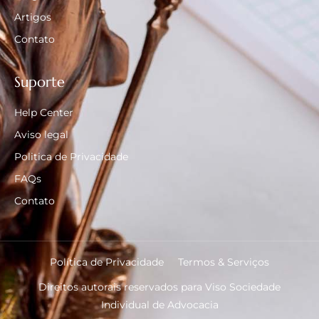
Artigos
Contato
Suporte
Help Center
Aviso legal
Politica de Privacidade
FAQs
Contato
Política de Privacidade
Termos & Serviços
Direitos autorais reservados para Viso Sociedade
Individual de Advocacia