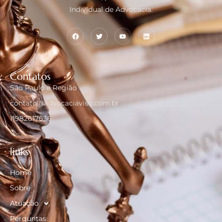
Individual de Advocacia.
Contatos
São Paulo e Região
contato@advocaciaviso.com.br
11982617636
links
Home
Sobre
Atuação
Perguntas