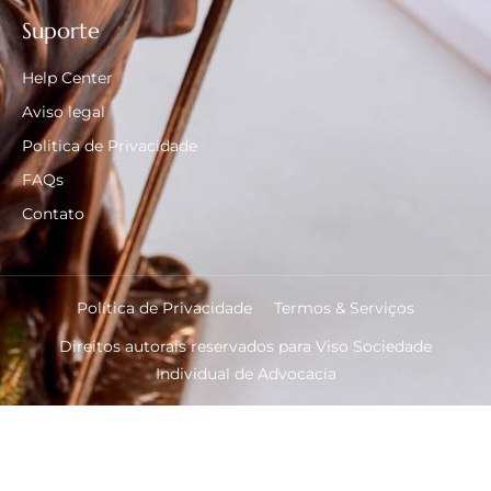
Suporte
Help Center
Aviso legal
Politica de Privacidade
FAQs
Contato
Política de Privacidade
Termos & Serviços
Direitos autorais reservados para Viso Sociedade
Individual de Advocacia