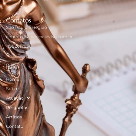
Contatos
São Paulo e Região
contato@advocaciaviso.com.br
11982617636
links
Home
Sobre
Atuação
Perguntas
Artigos
Contato