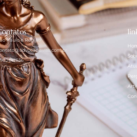
Contatos
lin
ão Paulo e Região
Ho
ontato@advocaciaviso.com.br
Sob
1982617636
Atu
Per
Arti
Con