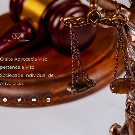
S
c
O site Advocacia Viso,
1
pertence a Viso
Sociedade Individual de
Advocacia.