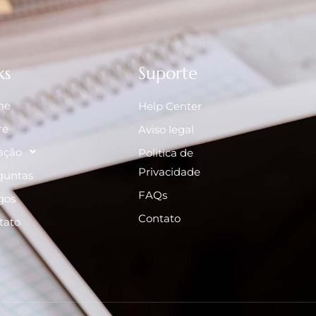
ks
Suporte
me
Help Center
re
Aviso legal
ação
Politica de
Privacidade
guntas
FAQs
gos
Contato
tato