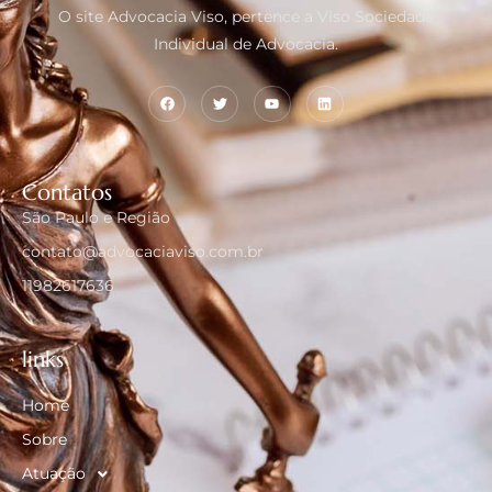
O site Advocacia Viso, pertence a Viso Sociedade
Individual de Advocacia.
Contatos
São Paulo e Região
contato@advocaciaviso.com.br
11982617636
links
Home
Sobre
Atuação