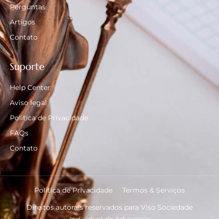
Perguntas
Artigos
Contato
Suporte
Help Center
Aviso legal
Politica de Privacidade
FAQs
Contato
Política de Privacidade
Termos & Serviços
Direitos autorais reservados para Viso Sociedade