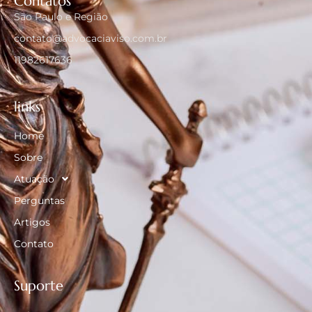
Contatos
São Paulo e Região
contato@advocaciaviso.com.br
11982617636
links
Home
Sobre
Atuação
Perguntas
Artigos
Contato
Suporte