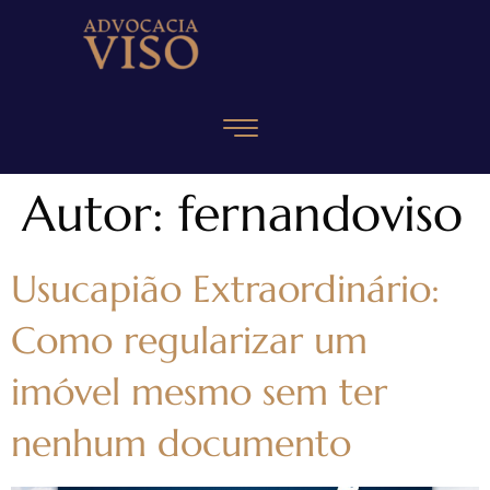
Autor:
fernandoviso
Usucapião Extraordinário:
Como regularizar um
imóvel mesmo sem ter
nenhum documento