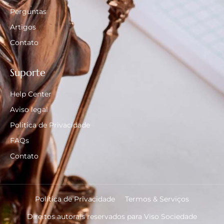
Perguntas
Artigos
Contato
Suporte
Help Center
Aviso legal
Politica de Privacidade
FAQs
Contato
Política de Privacidade
Termos & Serviços
Direitos autorais reservados para Viso Sociedade